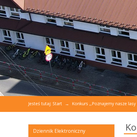
aby
otworzyć
menu
dostępności.
Jesteś tutaj:
Start
Konkurs ,,Poznajemy nasze lasy i
Ko
Dziennik Elektroniczny