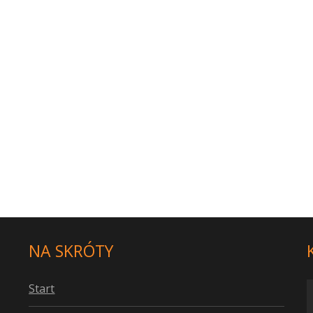
NA SKRÓTY
S
tart