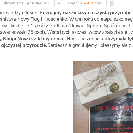
ublikowano: 02 grudzień 2021
Kategoria:
Aktualności
rs wiedzy o lesie
„Poznajmy nasze lasy i ojczystą przyrodę”
śnictwa Nowy Targ i Krościenko. W tym roku do etapu szkolnego
ową liczbę - 77 szkół z Podhala, Orawy i Spisza. Spośród nich 
u awansowało 36 osób. Wśród tych szcześliwców znalazła się ,
y Kinga Nowak z klasy ósmej.
Nasza uczennica
otrzymała ty
i ojczystej przyrodzie.
Serdecznie gratulujemy i cieszymy się 