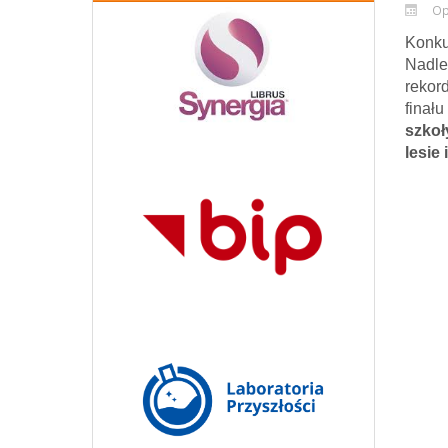
Op
Konku
Nadle
rekord
finał
szkoł
lesie 