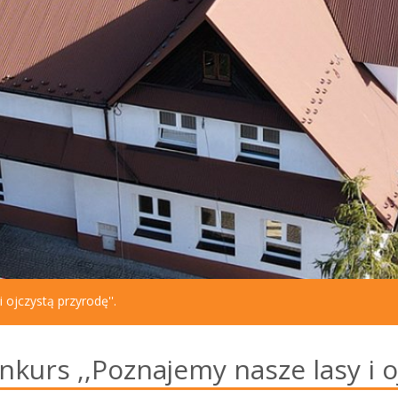
 ojczystą przyrodę''.
nkurs ,,Poznajemy nasze lasy i o