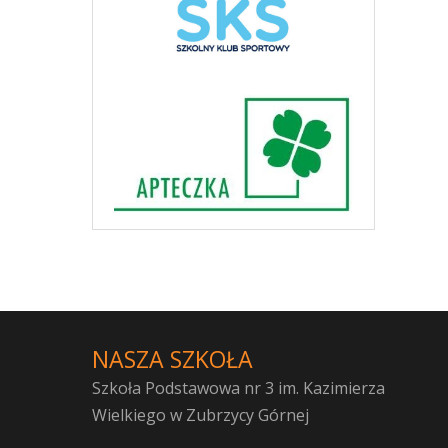
NASZA SZKOŁA
Szkoła Podstawowa nr 3 im. Kazimierza
Wielkiego w Zubrzycy Górnej