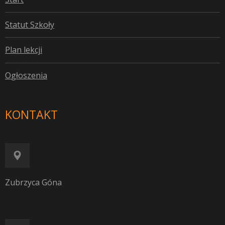
S
tatut Szkoły
P
lan lekcji
O
głoszenia
KONTAKT
Zubrzyca Góna