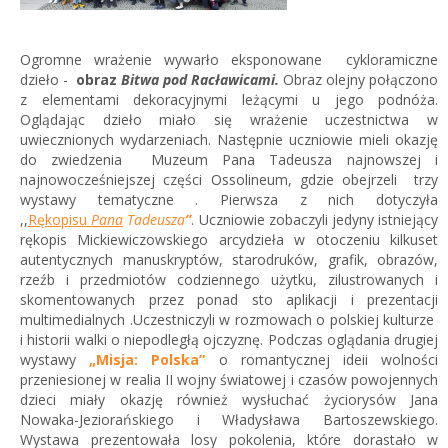
Ogromne wrażenie wywarło eksponowane cykloramiczne
dzieło -
obraz
Bitwa pod Racławicami.
Obraz olejny połączono
z elementami dekoracyjnymi leżącymi u jego podnóża.
Oglądając dzieło miało się wrażenie uczestnictwa w
uwiecznionych wydarzeniach. Następnie uczniowie mieli okazję
do zwiedzenia Muzeum Pana Tadeusza najnowszej i
najnowocześniejszej części Ossolineum, gdzie obejrzeli trzy
wystawy tematyczne . Pierwsza z nich dotyczyła
,,
Rękopisu
Pana
Tadeusza
”
. Uczniowie zobaczyli jedyny istniejący
rękopis Mickiewiczowskiego arcydzieła w otoczeniu kilkuset
autentycznych manuskryptów, starodruków, grafik, obrazów,
rzeźb i przedmiotów codziennego użytku, zilustrowanych i
skomentowanych przez ponad sto aplikacji i prezentacji
multimedialnych .Uczestniczyli w rozmowach o polskiej kulturze
i historii walki o niepodległą ojczyznę. Podczas oglądania drugiej
wystawy
„Misja: Polska”
o romantycznej ideii wolności
przeniesionej w realia II wojny światowej i czasów powojennych
dzieci miały okazję również wysłuchać życiorysów Jana
Nowaka-Jeziorańskiego i Władysława Bartoszewskiego.
Wystawa prezentowała losy pokolenia, które dorastało w