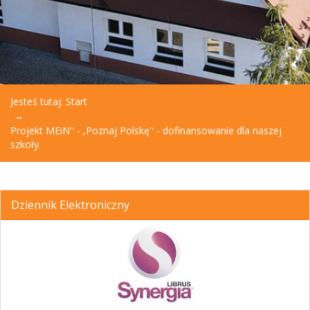
Jesteś tutaj:
Start
Projekt MEiN'' - ,Poznaj Polskę'' - dofinansowanie dla naszej
szkoły.
Dziennik Elektroniczny