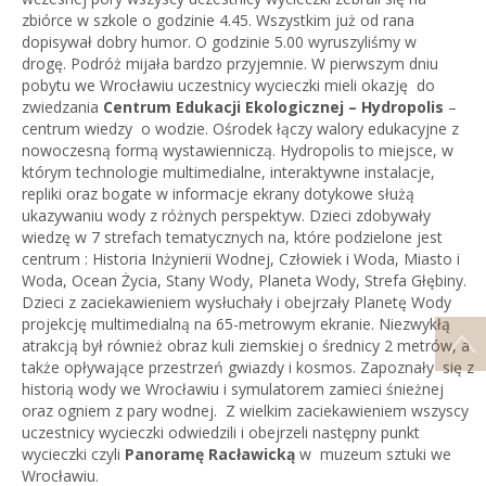
zbiórce w szkole o godzinie 4.45. Wszystkim już od rana
dopisywał dobry humor. O godzinie 5.00 wyruszyliśmy w
drogę. Podróż mijała bardzo przyjemnie. W pierwszym dniu
pobytu we Wrocławiu uczestnicy wycieczki mieli okazję do
zwiedzania
Centrum Edukacji Ekologicznej – Hydropolis
–
centrum wiedzy o wodzie. Ośrodek łączy walory edukacyjne z
nowoczesną formą wystawienniczą. Hydropolis to miejsce, w
którym technologie multimedialne, interaktywne instalacje,
repliki oraz bogate w informacje ekrany dotykowe służą
ukazywaniu wody z różnych perspektyw. Dzieci zdobywały
wiedzę w 7 strefach tematycznych na, które podzielone jest
centrum : Historia Inżynierii Wodnej, Człowiek i Woda, Miasto i
Woda, Ocean Życia, Stany Wody, Planeta Wody, Strefa Głębiny.
Dzieci z zaciekawieniem wysłuchały i obejrzały Planetę Wody
projekcję multimedialną na 65-metrowym ekranie. Niezwykłą
atrakcją był również obraz kuli ziemskiej o średnicy 2 metrów, a
także opływające przestrzeń gwiazdy i kosmos. Zapoznały się z
historią wody we Wrocławiu i symulatorem zamieci śnieżnej
oraz ogniem z pary wodnej. Z wielkim zaciekawieniem wszyscy
uczestnicy wycieczki odwiedzili i obejrzeli następny punkt
wycieczki czyli
Panoramę Racławicką
w muzeum sztuki we
Wrocławiu.