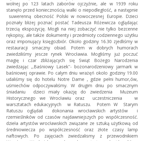
wolnej po 123 latach zaborów ojczyźnie, ale w 1939 roku
stanęło przed koniecznością walki o niepodległość, a następnie
suwerenną obecność Polski w nowoczesnej Europie. Dzieci
poznały bliżej poznać postać Tadeusza Różewicza oglądając
trzecią ekspozycję. Mogli na niej zobaczyć nie tylko bezcenne
rękopisy, ale także dokumenty i przedmioty codziennego użytku
oraz imponujący księgozbiór. Około godziny 16.30 zjedliśmy w
restauracji smaczny obiad. Potem w dobrych humorach
zwiedziliśmy jescze rynek Wrocławia. Mogliśmy już poczuć
magię i czar zbliżających się Swiąt Bożego Narodzenia
zwiedzając ,,Baśniowy Lasek''- bożonarodzeniowy jarmark w
baśniowej oprawie. Po calym dniu wrażęń okolo godziny 19.00
udaliśmy się do hotelu Notre Dame , gdzie pełni humor,ów,
uśmiechów odpoczywaliśmy. W drugim dniu po smacznym
śniadaniu dzieci miały okazję do zwiedzenia Muzeum
Historycznego we Wrocławiu oraz uczestniczenia w
warsztatach edukacyjnych w Ratuszu. Potem W Starym
Ratuszu oglądali dokonania wrocławskich artystów i
rzemieślników od czasów najdawniejszych po współczesność.
dzieła artystów wrocławskich związane ze sztuką użytkową od
średniowiecza po współczesność oraz złote czasy lamp
naftowych. Po zajęciach zwiedzalismy z przewodnikiem