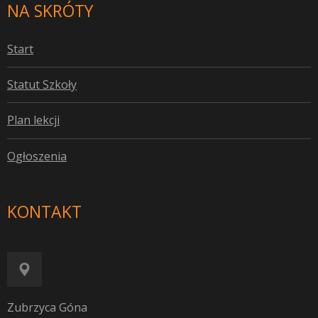
NA SKRÓTY
S
tart
S
tatut Szkoły
P
lan lekcji
O
głoszenia
KONTAKT
Zubrzyca Góna