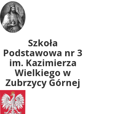
Uwaga:
ta
witryna
zawiera
system
dostępności.
Szkoła
Podstawowa nr 3
im. Kazimierza
Wielkiego w
Zubrzycy Górnej