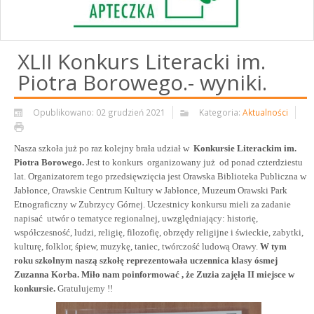
XLII Konkurs Literacki im.
Piotra Borowego.- wyniki.
Opublikowano: 02 grudzień 2021
Kategoria:
Aktualności
Nasza szkoła już po raz kolejny brała udział w
Konkursie Literackim im.
Piotra Borowego.
Jest to konkurs organizowany już od ponad czterdziestu
lat. Organizatorem tego przedsięwzięcia jest Orawska Biblioteka Publiczna w
Jabłonce, Orawskie Centrum Kultury w Jabłonce, Muzeum Orawski Park
Etnograficzny w Zubrzycy Górnej. Uczestnicy konkursu mieli za zadanie
napisać utwór o tematyce regionalnej, uwzględniający: historię,
współczesność, ludzi, religię, filozofię, obrzędy religijne i świeckie, zabytki,
kulturę, folklor, śpiew, muzykę, taniec, twórczość ludową Orawy.
W tym
roku szkolnym naszą szkołę reprezentowała uczennica klasy ósmej
Zuzanna Korba. Miło nam poinformować , że Zuzia zajęła II miejsce w
konkursie.
Gratulujemy !!