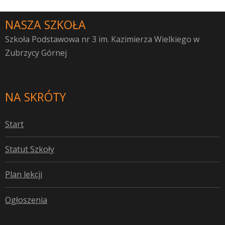
NASZA SZKOŁA
Szkoła Podstawowa nr 3 im. Kazimierza Wielkiego w
Zubrzycy Górnej
NA SKRÓTY
S
tart
S
tatut Szkoły
P
lan lekcji
O
głoszenia