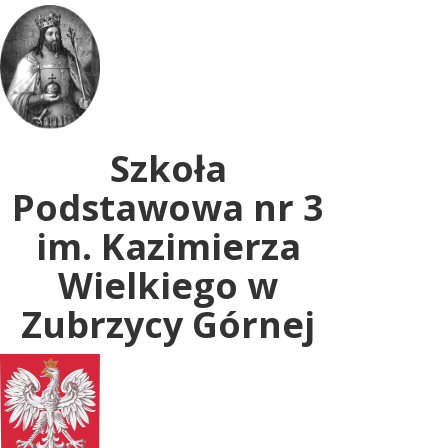
Uwaga:
ta
witryna
zawiera
system
dostępności.
Szkoła
Podstawowa nr 3
im. Kazimierza
Wielkiego w
Zubrzycy Górnej