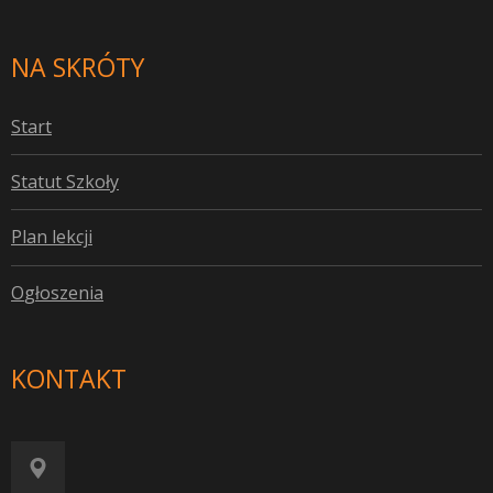
NA SKRÓTY
S
tart
S
tatut Szkoły
P
lan lekcji
O
głoszenia
KONTAKT