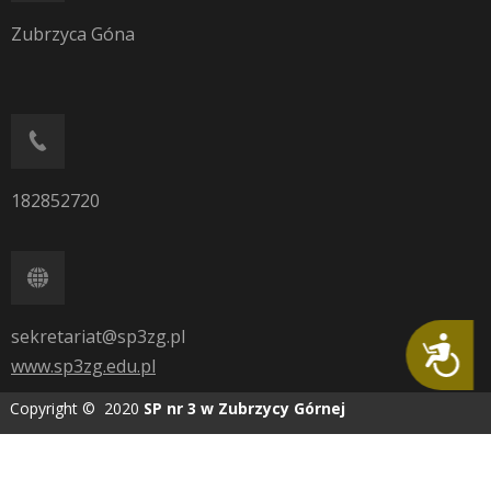
Zubrzyca Góna
182852720
sekretariat@sp3zg.pl
Dostępność
www.sp3zg.edu.pl
Copyright © 2020
SP nr 3 w Zubrzycy Górnej
Wykonanie:
AG media