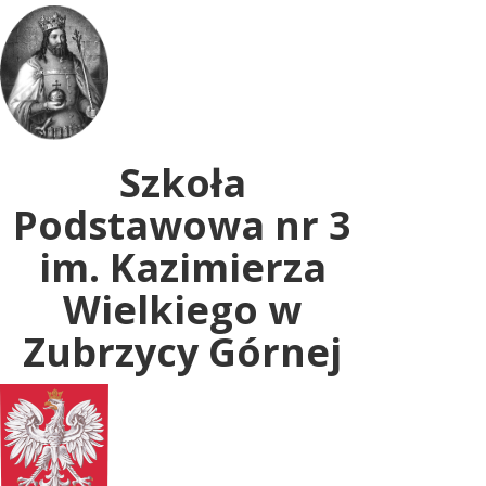
Uwaga:
ta
witryna
zawiera
system
dostępności.
Szkoła
Podstawowa nr 3
im. Kazimierza
Wielkiego w
Zubrzycy Górnej