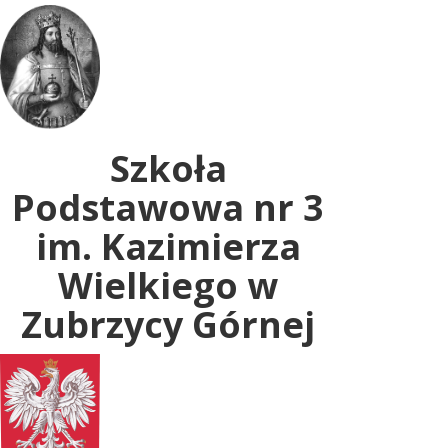
Uwaga:
ta
witryna
zawiera
system
dostępności.
Szkoła
Podstawowa nr 3
im. Kazimierza
Wielkiego w
Zubrzycy Górnej