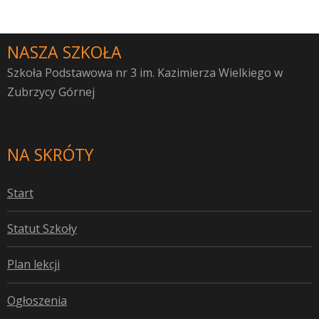
NASZA SZKOŁA
Szkoła Podstawowa nr 3 im. Kazimierza Wielkiego w
Zubrzycy Górnej
NA SKRÓTY
S
tart
S
tatut Szkoły
P
lan lekcji
O
głoszenia