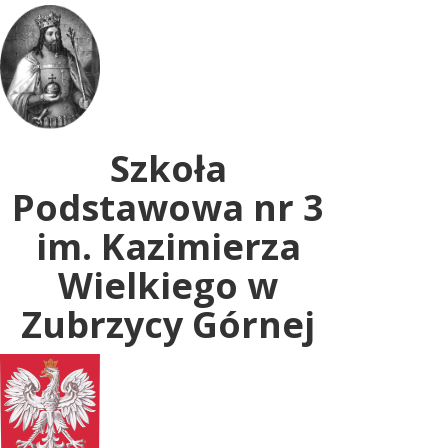
Uwaga:
ta
witryna
zawiera
system
dostępności.
Szkoła
Podstawowa nr 3
im. Kazimierza
Wielkiego w
Zubrzycy Górnej