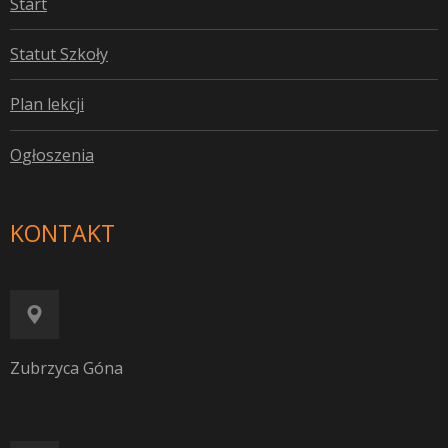
S
tart
S
tatut Szkoły
P
lan lekcji
O
głoszenia
KONTAKT
Zubrzyca Góna