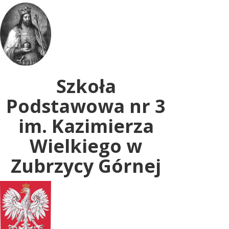
Uwaga:
ta
witryna
zawiera
system
dostępności.
Szkoła
Podstawowa nr 3
im. Kazimierza
Wielkiego w
Zubrzycy Górnej