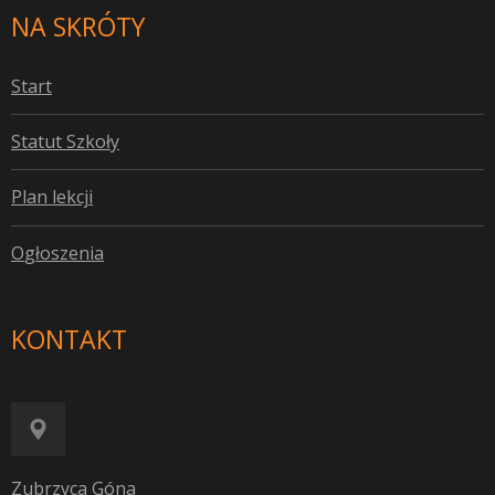
NA SKRÓTY
S
tart
S
tatut Szkoły
P
lan lekcji
O
głoszenia
KONTAKT
Zubrzyca Góna