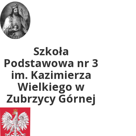
Uwaga:
ta
witryna
zawiera
system
dostępności.
Szkoła
Podstawowa nr 3
im. Kazimierza
Wielkiego w
Zubrzycy Górnej