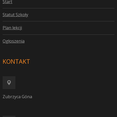
S
tart
S
tatut Szkoły
P
lan lekcji
O
głoszenia
KONTAKT
Zubrzyca Góna