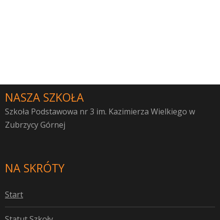
NASZA SZKOŁA
Szkoła Podstawowa nr 3 im. Kazimierza Wielkiego w
Zubrzycy Górnej
NA SKRÓTY
S
tart
S
tatut Szkoły