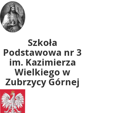
Uwaga:
ta
witryna
zawiera
system
dostępności.
Szkoła
Podstawowa nr 3
im. Kazimierza
Wielkiego w
Zubrzycy Górnej