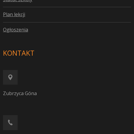
P
lan lekcji
O
głoszenia
KONTAKT
Zubrzyca Góna