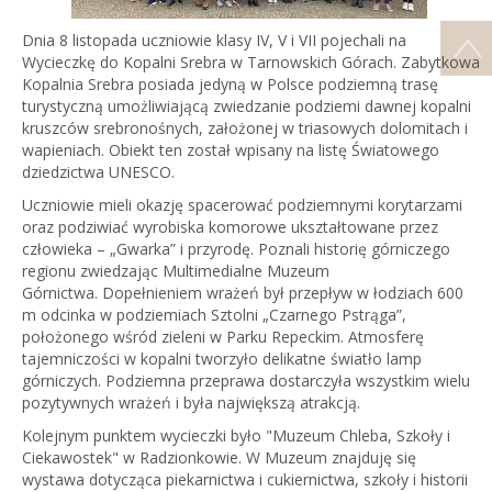
Dnia 8 listopada uczniowie klasy IV, V i VII pojechali na
Wycieczkę do Kopalni Srebra w Tarnowskich Górach. Zabytkowa
Kopalnia Srebra posiada jedyną w Polsce podziemną trasę
turystyczną umożliwiającą zwiedzanie podziemi dawnej kopalni
kruszców srebronośnych, założonej w triasowych dolomitach i
wapieniach. Obiekt ten został wpisany na listę Światowego
dziedzictwa UNESCO.
Uczniowie mieli okazję spacerować podziemnymi korytarzami
oraz podziwiać wyrobiska komorowe ukształtowane przez
człowieka – „Gwarka” i przyrodę. Poznali historię górniczego
regionu zwiedzając Multimedialne Muzeum
Górnictwa. Dopełnieniem wrażeń był przepływ w łodziach 600
m odcinka w podziemiach Sztolni „Czarnego Pstrąga”,
położonego wśród zieleni w Parku Repeckim. Atmosferę
tajemniczości w kopalni tworzyło delikatne światło lamp
górniczych. Podziemna przeprawa dostarczyła wszystkim wielu
pozytywnych wrażeń i była największą atrakcją.
Kolejnym punktem wycieczki było "Muzeum Chleba, Szkoły i
Ciekawostek" w Radzionkowie. W Muzeum znajduję się
wystawa dotycząca piekarnictwa i cukiernictwa, szkoły i historii