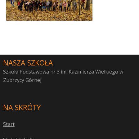
NASZA SZKOŁA
Szkoła Podstawowa nr 3 im. Kazimierza Wielkiego w
Zubrzycy Górnej
NA SKRÓTY
S
tart