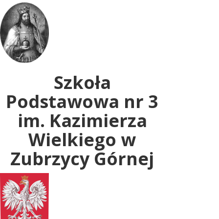
Uwaga:
ta
witryna
zawiera
system
dostępności.
Szkoła
Podstawowa nr 3
im. Kazimierza
Wielkiego w
Zubrzycy Górnej