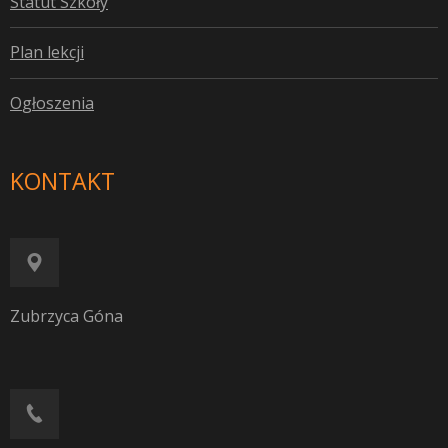
S
tatut Szkoły
P
lan lekcji
O
głoszenia
KONTAKT
Zubrzyca Góna