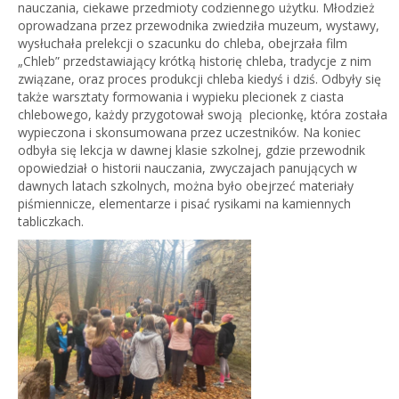
nauczania, ciekawe przedmioty codziennego użytku. Młodzież
oprowadzana przez przewodnika zwiedziła muzeum, wystawy,
wysłuchała prelekcji o szacunku do chleba, obejrzała film
„Chleb” przedstawiający krótką historię chleba, tradycje z nim
związane, oraz proces produkcji chleba kiedyś i dziś. Odbyły się
także warsztaty formowania i wypieku plecionek z ciasta
chlebowego, każdy przygotował swoją plecionkę, która została
wypieczona i skonsumowana przez uczestników. Na koniec
odbyła się lekcja w dawnej klasie szkolnej, gdzie przewodnik
opowiedział o historii nauczania, zwyczajach panujących w
dawnych latach szkolnych, można było obejrzeć materiały
piśmiennicze, elementarze i pisać rysikami na kamiennych
tabliczkach.